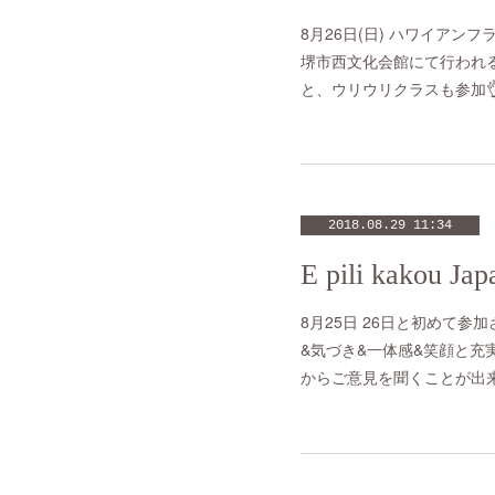
8月26日(日) ハワイアンフ
堺市西文化会館にて行われる
と、ウリウリクラスも参加👌
2018.08.29 11:34
E pili kakou Ja
8月25日 26日と初めて参
&気づき&一体感&笑顔と充
からご意見を聞くことが出