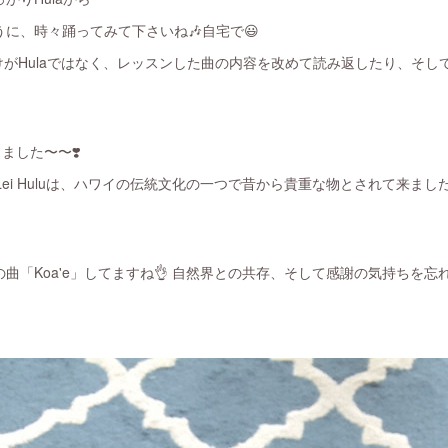
に、時々踊ってみて下さいね🎶自宅で😃
がHulaではなく、レッスンした曲の内容を改めて読み返したり、そし
きました〜〜❣️
Lei Huluは、ハワイの伝統文化の一つで昔から貴重な物とされて来まし
曲「Koa'e」してますね👌 自然界との共存、そして感謝の気持ちを