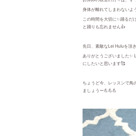
身体が離れてしまわないよう
この時間を大切に✨踊るだけ
と踊りも忘れません👍
先日、素敵なLei Huluを頂
ありがとうございました✨ 
にしたいと思います🥰
ちょうど今、レッスンで鳥の
ましょうー💪💪💪