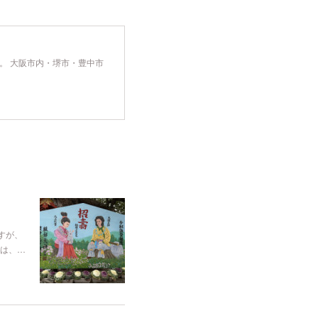
です。 大阪市内・堺市・豊中市
すが、
は、…