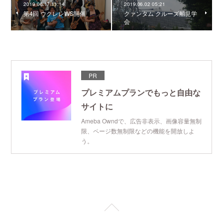
2019.06.17 11:14
2019.06.02 05:21
第4回 ウクレレWS開催
クァンタム クルーズ船見学
会
PR
プレミアムプランでもっと自由な
サイトに
Ameba Owndで、広告非表示、画像容量無制
限、ページ数無制限などの機能を開放しよ
う。