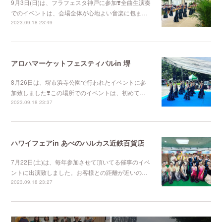
9月3日(日)は、フラフェスタ神戸に参加❣️全曲生演奏
でのイベントは、会場全体が心地よい音楽に包ま…
2023.09.18 23:49
アロハマーケットフェスティバルin 堺
8月26日は、堺市浜寺公園で行われたイベントに参
加致しました❣️この場所でのイベントは、初めて…
2023.09.18 23:37
ハワイフェアin あべのハルカス近鉄百貨店
7月22日(土)は、毎年参加させて頂いてる催事のイベ
ントに出演致しました。お客様との距離が近いの…
2023.09.18 23:27