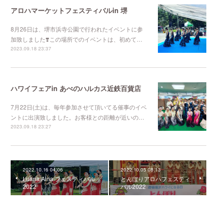
アロハマーケットフェスティバルin 堺
8月26日は、堺市浜寺公園で行われたイベントに参
加致しました❣️この場所でのイベントは、初めて…
2023.09.18 23:37
ハワイフェアin あべのハルカス近鉄百貨店
7月22日(土)は、毎年参加させて頂いてる催事のイベ
ントに出演致しました。お客様との距離が近いの…
2023.09.18 23:27
2022.10.16 04:06
2022.10.05 08:13
Luana Aina フェスティバル
とんぼりアロハフェスティ
2022
バル2022