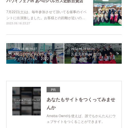
ハワイフェアin あべのハルカス近鉄百貨店
7月22日(土)は、毎年参加させて頂いてる催事のイベ
ントに出演致しました。お客様との距離が近いの…
2023.09.18 23:27
2022.05.03 14:07
2022.04.04 00:24
ATCシーサイドハワイアン
お花見🌸Hula 2022
フェスティバル 2022
PR
あなたもサイトをつくってみませ
んか
Ameba Owndを使えば、誰でもかんたんにウ
ェブサイトをつくることができます。