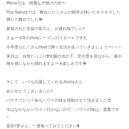
Wenaでは、綺麗な夕焼けの赤〜
Pua Sakuraでは、舞台にたくさんの桜🌸が咲いたキラキラした
踊りと舞台でした💓
参加された生徒の皆さん、お疲れ様でした‼️
さぁー今年のHulaシーズンのスタートです💪
今年度もたくさんHulaで輝く生活を送っていきましょう〜✨✨✨
来月は、自然たっぷり❣️太陽の光の下、空や雲を見ながら、風や
海を感じながら踊れますよ〜☀️楽しみです💓
そして、いつも応援してくれるJimmyさん、
ありがとうございました‼️
バナナブレッド🍌もハワイの味を堪能させて頂きました😍
今はなかなかハワイへ行かないので、ハワイの味は、貴重です
✨
是非‼️皆さん、一度食べてみてください❣️