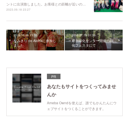
ントに出演致しました。お客様との距離が近いの…
2023.09.18 23:27
2016.11.05 13:35
2016.07.19 01:36
なみきり de Alohaに参加し
堺市緑化センター開催の緑
ました
化フェスタにて
PR
あなたもサイトをつくってみませ
んか
Ameba Owndを使えば、誰でもかんたんにウ
ェブサイトをつくることができます。